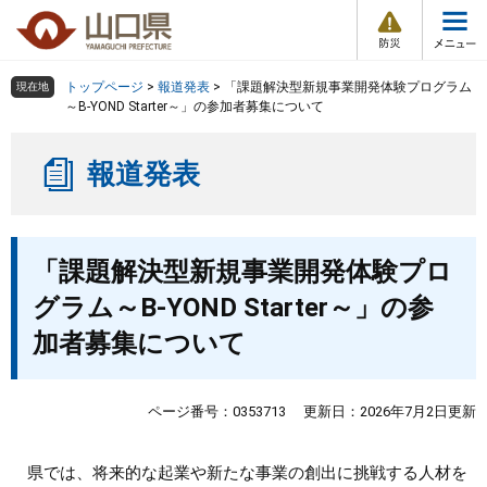
防
ペ
メ
災
ー
ニ
・
メ
災
ジ
ュ
害
ニ
の
ー
組織で探す
情
トップページ
>
報道発表
>
「課題解決型新規事業開発体験プログラム
現在地
ュ
報
先
を
～B-YOND Starter～」の参加者募集について
ー
頭
飛
Other Languages
お気に入り
ページ番号検索
で
ば
報道発表
す
し
検索の仕方
組織で探す
サイトマップで探す
。
て
本
トップページ
本
文
「課題解決型新規事業開発体験プロ
文
へ
くらし・環境
グラム～B-YOND Starter～」の参
加者募集について
健康・福祉
教育・文化・スポーツ
ページ番号：0353713
更新日：2026年7月2日更新
しごと・産業・観光
県では、将来的な起業や新たな事業の創出に挑戦する人材を