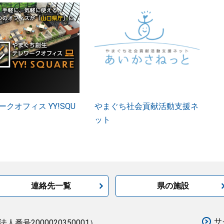
クオフィス YY!SQU
やまぐち社会貢献活動支援ネ
ット
連絡先一覧
県の施設
サ
法人番号2000020350001）