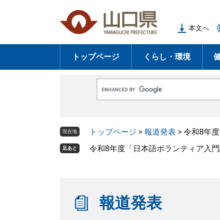
ペ
メ
ー
ニ
本文へ
ジ
ュ
の
ー
トップページ
くらし・環境
先
を
頭
飛
で
ば
G
す
し
o
o
。
て
g
l
本
トップページ
>
報道発表
>
令和8年
e
現在地
文
カ
ス
令和8年度「日本語ボランティア入
足あと
へ
タ
ム
検
索
報道発表