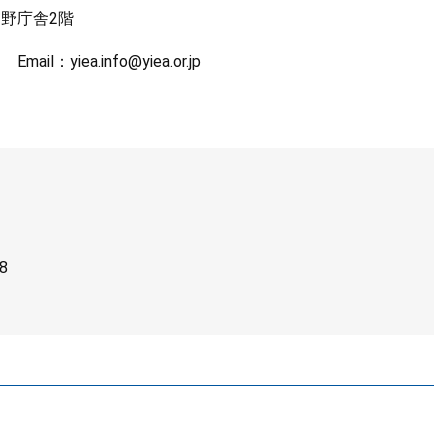
宮野庁舎2階
il：yiea.info@yiea.or.jp
8