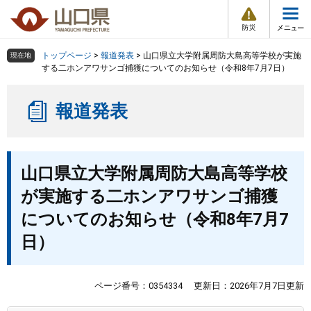
防
ペ
メ
災
ー
ニ
・
メ
災
ジ
ュ
害
ニ
の
ー
組織で探す
情
トップページ
>
報道発表
>
山口県立大学附属周防大島高等学校が実施
現在地
ュ
報
先
を
する二ホンアワサンゴ捕獲についてのお知らせ（令和8年7月7日）
ー
頭
飛
Other Languages
お気に入り
ページ番号検索
で
ば
報道発表
す
し
検索の仕方
組織で探す
サイトマップで探す
。
て
本
トップページ
本
文
山口県立大学附属周防大島高等学校
文
へ
くらし・環境
が実施する二ホンアワサンゴ捕獲
についてのお知らせ（令和8年7月7
健康・福祉
日）
教育・文化・スポーツ
ページ番号：0354334
更新日：2026年7月7日更新
しごと・産業・観光