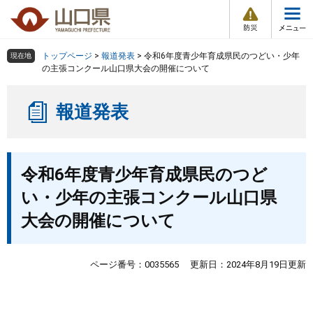
防
ペ
メ
災
ー
ニ
・
メ
災
ジ
ュ
害
ニ
の
ー
組織で探す
情
トップページ
>
報道発表
>
令和6年度青少年育成県民のつどい・少年
現在地
ュ
報
先
を
の主張コンクール山口県大会の開催について
ー
頭
飛
Other Languages
お気に入り
ページ番号検索
で
ば
報道発表
す
し
検索の仕方
組織で探す
サイトマップで探す
。
て
本
トップページ
本
文
令和6年度青少年育成県民のつど
文
へ
くらし・環境
い・少年の主張コンクール山口県
大会の開催について
健康・福祉
教育・文化・スポーツ
ページ番号：0035565
更新日：2024年8月19日更新
しごと・産業・観光