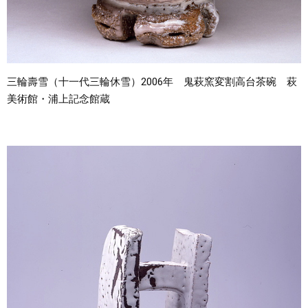
三輪壽雪（十一代三輪休雪）2006年 鬼萩窯変割高台茶碗 萩
美術館・浦上記念館蔵