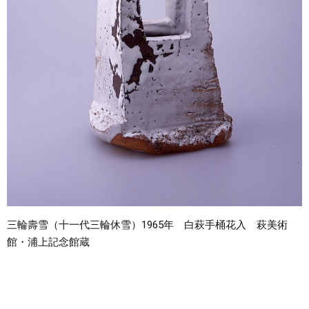
三輪壽雪（十一代三輪休雪）1965年 白萩手桶花入 萩美術
館・浦上記念館蔵