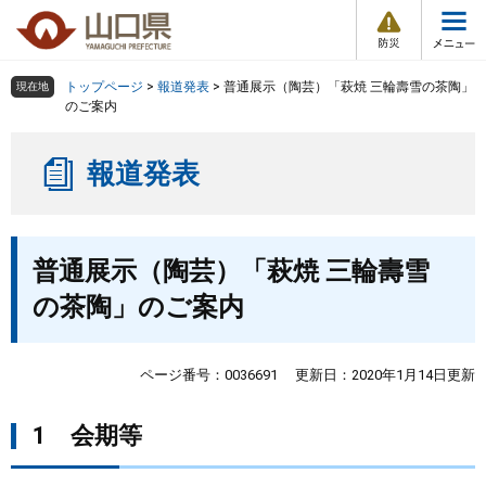
防
ペ
メ
災
ー
ニ
・
メ
災
ジ
ュ
害
ニ
の
ー
組織で探す
情
トップページ
>
報道発表
>
普通展示（陶芸）「萩焼 三輪壽雪の茶陶」
現在地
ュ
報
先
を
のご案内
ー
頭
飛
Other Languages
お気に入り
ページ番号検索
で
ば
報道発表
す
し
検索の仕方
組織で探す
サイトマップで探す
。
て
本
トップページ
本
文
普通展示（陶芸）「萩焼 三輪壽雪
文
へ
くらし・環境
の茶陶」のご案内
健康・福祉
ページ番号：0036691
更新日：2020年1月14日更新
教育・文化・スポーツ
1 会期等
しごと・産業・観光