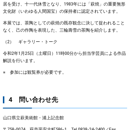
居を受け、十一代休雪となり、1983年には「萩焼」の重要無形
文化財（いわゆる人間国宝）の保持者に認定されています。
本展では、茶陶としての萩焼の既存観念に決して捉われること
なく、己の作陶を表現した、三輪壽雪の茶陶を紹介します。
（2） ギャラリー・トーク
令和2年1月25日（土曜日）11時00分から担当学芸員による作品
解説を行います。
※ 参加には観覧券が必要です。
4 問い合わせ先
山口県立萩美術館・浦上記念館
〒758-0074 萩市平安古町586-1 Tel 0838-24-2400／Fax