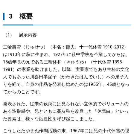
3 概要
（1） 展示内容
三輪壽雪（じゅせつ）（本名：節夫、十一代休雪 1910-2012）
は1910年に萩に生まれ、1927年に萩中学校を卒業してからは、
15歳年長の兄である三輪休和（きゅうわ）（十代休雪 1895-
1981）の家業を助けました。以降、実業家でもあり生粋の文化
人でもあった川喜田半泥子（かわきたはんでいし）への弟子入
りを経て、自身の作品を発表し始めたのは1955年、45歳となっ
てからのことです。
発表された、従来の萩焼には見られない立体的でボリュームの
ある造形感や、兄とともに藁灰釉を改良した「休雪白」といっ
た要素は、様々な話題性を呼び起こしました。
こうしたたゆまぬ作陶活動の末、1967年には兄の十代休雪の隠