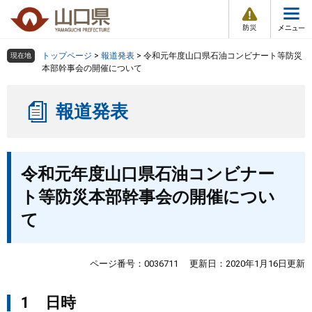
防
ペ
メ
災
ー
ニ
・
メ
災
ジ
ュ
害
ニ
の
ー
組織で探す
情
トップページ
>
報道発表
>
令和元年度山口県石油コンビナート等防災
現在地
ュ
報
先
を
本部幹事会の開催について
ー
頭
飛
Other Languages
お気に入り
ページ番号検索
で
ば
報道発表
す
し
検索の仕方
組織で探す
サイトマップで探す
。
て
本
トップページ
本
文
令和元年度山口県石油コンビナー
文
へ
くらし・環境
ト等防災本部幹事会の開催につい
て
健康・福祉
教育・文化・スポーツ
ページ番号：0036711
更新日：2020年1月16日更新
1 日時
しごと・産業・観光