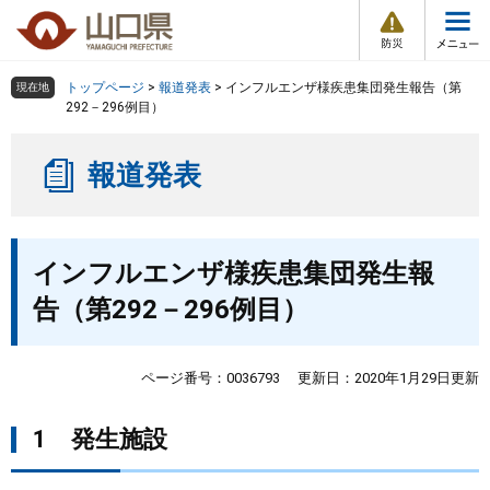
防
ペ
メ
災
ー
ニ
・
メ
災
ジ
ュ
害
ニ
の
ー
組織で探す
情
トップページ
>
報道発表
>
インフルエンザ様疾患集団発生報告（第
現在地
ュ
報
先
を
292－296例目）
ー
頭
飛
Other Languages
お気に入り
ページ番号検索
で
ば
報道発表
す
し
検索の仕方
組織で探す
サイトマップで探す
。
て
本
トップページ
本
文
インフルエンザ様疾患集団発生報
文
へ
くらし・環境
告（第292－296例目）
健康・福祉
ページ番号：0036793
更新日：2020年1月29日更新
教育・文化・スポーツ
1 発生施設
しごと・産業・観光