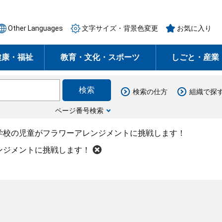
Other Languages
文字サイズ・背景色変更
お気に入り
健康・福祉
教育・文化・スポーツ
しごと・産業
検索の仕方
組織で探
ページ番号検索
学校の児童がフラワーアレンジメントに挑戦します！
ンジメントに挑戦します！