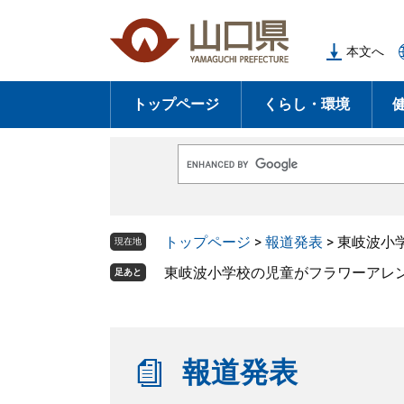
ペ
メ
ー
ニ
本文へ
ジ
ュ
の
ー
トップページ
くらし・環境
先
を
頭
飛
で
ば
G
す
し
o
o
。
て
g
l
本
トップページ
>
報道発表
>
東岐波小
e
現在地
文
カ
ス
東岐波小学校の児童がフラワーアレ
足あと
へ
タ
ム
検
索
報道発表