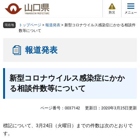
防
ペ
メ
災
ー
ニ
・
メ
災
ジ
ュ
害
ニ
の
ー
組織で探す
情
トップページ
>
報道発表
>
新型コロナウイルス感染症にかかる相談件
現在地
ュ
報
先
を
数等について
ー
頭
飛
Other Languages
お気に入り
ページ番号検索
で
ば
報道発表
す
し
検索の仕方
組織で探す
サイトマップで探す
。
て
本
トップページ
本
文
新型コロナウイルス感染症にかか
文
へ
くらし・環境
る相談件数等について
健康・福祉
ページ番号：0037142
更新日：2020年3月25日更新
教育・文化・スポーツ
標記について、3月24日（火曜日）までの件数は次のとおりで
す。
しごと・産業・観光