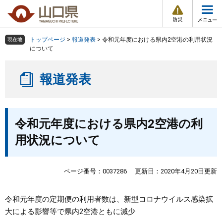
防
ペ
メ
災
ー
ニ
・
メ
災
ジ
ュ
害
ニ
の
ー
組織で探す
情
トップページ
>
報道発表
>
令和元年度における県内2空港の利用状況
現在地
ュ
報
先
を
について
ー
頭
飛
Other Languages
お気に入り
ページ番号検索
で
ば
報道発表
す
し
検索の仕方
組織で探す
サイトマップで探す
。
て
本
トップページ
本
文
令和元年度における県内2空港の利
文
へ
くらし・環境
用状況について
健康・福祉
ページ番号：0037286
更新日：2020年4月20日更新
教育・文化・スポーツ
令和元年度の定期便の利用者数は、新型コロナウイルス感染拡
大による影響等で県内2空港ともに減少
しごと・産業・観光