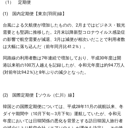
（1） 定期便
(1) 国内定期便【東京(羽田)線】
台風による欠航便が増加したものの、2月まではビジネス・観光
需要とも堅調に推移した。2月末以降新型コロナウイルス感染症
の影響で航空需要が減退、3月は減便が相次いだことで利用者数
は大幅に落ち込んだ（前年同月比41.2％）。
同路線の利用者数は7年連続で増加しており、平成30年度は開
港以来初の100万人越えを記録したが、令和元年度は約94.7万人
(対前年比94.2％)と8年ぶりの減少となった。
(2) 国際定期便【ソウル（仁川）線】
韓国との国際定期便については、平成28年11月の就航以来、冬
ダイヤ期間中（10月下旬～3月下旬）運航していたが、令和元
年度においては日韓関係の悪化を背景とする訪日韓国人旅行者