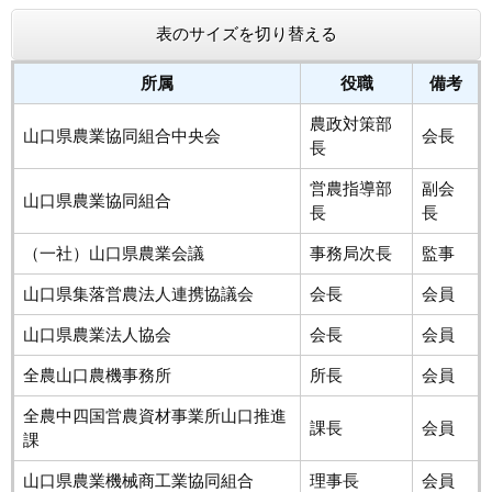
表のサイズを切り替える
所属
役職
備考
農政対策部
山口県農業協同組合中央会
会長
長
営農指導部
副会
山口県農業協同組合
長
長
（一社）山口県農業会議
事務局次長
監事
山口県集落営農法人連携協議会
会長
会員
山口県農業法人協会
会長
会員
全農山口農機事務所
所長
会員
全農中四国営農資材事業所山口推進
課長
会員
課
山口県農業機械商工業協同組合
理事長
会員