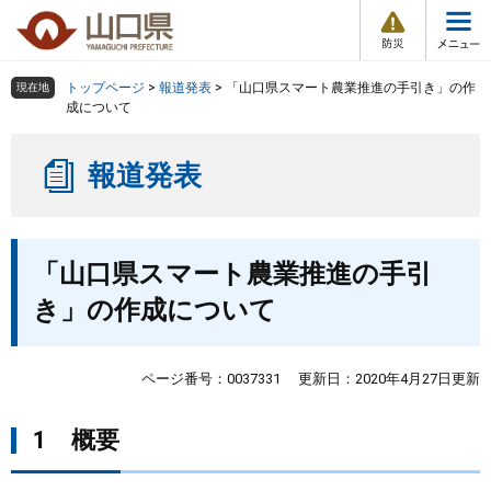
防
ペ
メ
災
ー
ニ
・
メ
災
ジ
ュ
害
ニ
の
ー
組織で探す
情
トップページ
>
報道発表
>
「山口県スマート農業推進の手引き」の作
現在地
ュ
報
先
を
成について
ー
頭
飛
Other Languages
お気に入り
ページ番号検索
で
ば
報道発表
す
し
検索の仕方
組織で探す
サイトマップで探す
。
て
本
トップページ
本
文
「山口県スマート農業推進の手引
文
へ
くらし・環境
き」の作成について
健康・福祉
ページ番号：0037331
更新日：2020年4月27日更新
教育・文化・スポーツ
1 概要
しごと・産業・観光