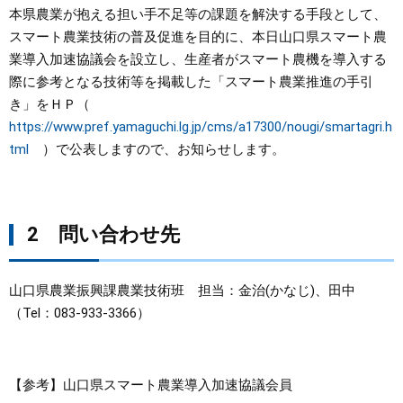
本県農業が抱える担い手不足等の課題を解決する手段として、
まちづくり
スマート農業技術の普及促進を目的に、本日山口県スマート農
業導入加速協議会を設立し、生産者がスマート農機を導入する
際に参考となる技術等を掲載した「スマート農業推進の手引
県政情報
き」をＨＰ（
https://www.pref.yamaguchi.lg.jp/cms/a17300/nougi/smartagri.h
tml
）で公表しますので、お知らせします。
2 問い合わせ先
山口県農業振興課農業技術班 担当：金治(かなじ)、田中
（Tel：083-933-3366）
【参考】山口県スマート農業導入加速協議会員