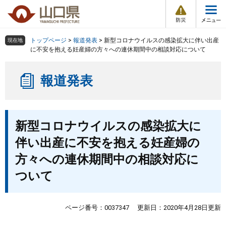
防
ペ
メ
災
ー
ニ
・
メ
災
ジ
ュ
害
ニ
の
ー
組織で探す
情
トップページ
>
報道発表
>
新型コロナウイルスの感染拡大に伴い出産
現在地
ュ
報
先
を
に不安を抱える妊産婦の方々への連休期間中の相談対応について
ー
頭
飛
Other Languages
お気に入り
ページ番号検索
で
ば
報道発表
す
し
検索の仕方
組織で探す
サイトマップで探す
。
て
本
トップページ
本
文
新型コロナウイルスの感染拡大に
文
へ
くらし・環境
伴い出産に不安を抱える妊産婦の
方々への連休期間中の相談対応に
健康・福祉
ついて
教育・文化・スポーツ
ページ番号：0037347
更新日：2020年4月28日更新
しごと・産業・観光