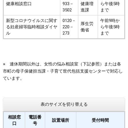
健康相談窓口
933－
健康増
ら午後5時
3502
進課
まで
新型コロナウイルスに関す
0120－
午前9時か
厚生労
る妊産婦等臨時相談ダイヤ
220－
ら午後5時
働省
ル
273
まで
※ 連休期間以外は、女性の悩み相談室（下記参照）または各
市町の母子保健担当課・子育て世代包括支援センターで対応し
ています。
表のサイズを切り替える
相談窓
電話番
設置場所
受付時間
口
号