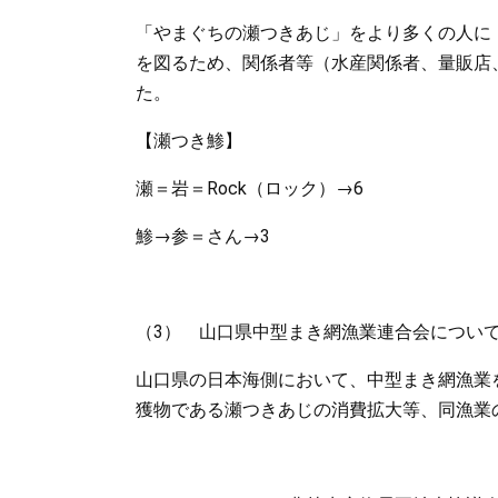
「やまぐちの瀬つきあじ」をより多くの人に
を図るため、関係者等（水産関係者、量販店
た。
【瀬つき鯵】
瀬＝岩＝Rock（ロック）→6
鯵→参＝さん→3
（3） 山口県中型まき網漁業連合会につい
山口県の日本海側において、中型まき網漁業
獲物である瀬つきあじの消費拡大等、同漁業