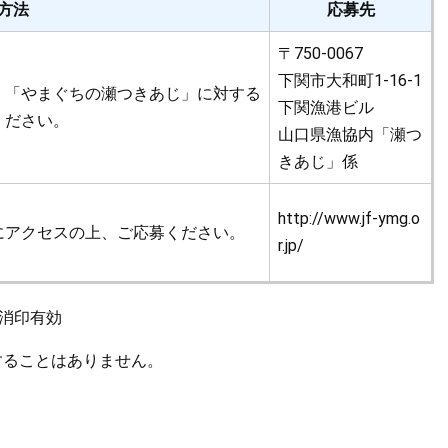
方法
応募先
〒750-0067
下関市大和町1-16-1
、「やまぐちの瀬つきあじ」に対する
下関漁港ビル
ください。
山口県漁協内「瀬つ
きあじ」係
http://www.jf-ymg.o
にアクセスの上、ご応募ください。
r.jp/
日消印有効
することはありません。