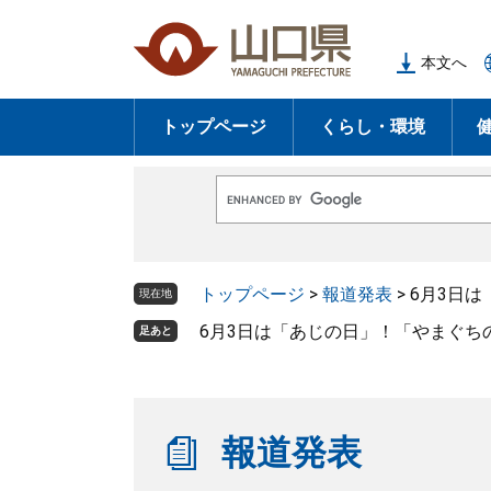
ペ
メ
ー
ニ
本文へ
ジ
ュ
の
ー
トップページ
くらし・環境
先
を
頭
飛
で
ば
G
す
し
o
o
。
て
g
l
本
トップページ
>
報道発表
>
6月3日
e
現在地
文
カ
ス
6月3日は「あじの日」！「やまぐち
足あと
へ
タ
ム
検
索
報道発表