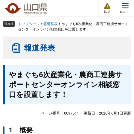
防
ペ
メ
災
ー
ニ
・
メ
災
ジ
ュ
害
ニ
の
ー
組織で探す
情
トップページ
>
報道発表
>
やまぐち6次産業化・農商工連携サポート
現在地
ュ
報
先
を
センターオンライン相談窓口を設置します！
ー
頭
飛
Other Languages
お気に入り
ページ番号検索
で
ば
報道発表
す
し
検索の仕方
組織で探す
サイトマップで探す
。
て
本
トップページ
本
文
やまぐち6次産業化・農商工連携サ
文
へ
くらし・環境
ポートセンターオンライン相談窓
口を設置します！
健康・福祉
教育・文化・スポーツ
ページ番号：0037511
更新日：2020年6月1日更新
1 概要
しごと・産業・観光