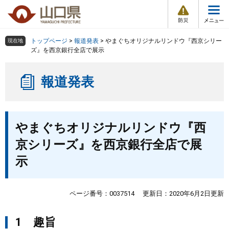
防
ペ
メ
災
ー
ニ
・
メ
災
ジ
ュ
害
ニ
の
ー
組織で探す
情
トップページ
>
報道発表
>
やまぐちオリジナルリンドウ『西京シリー
現在地
ュ
報
先
を
ズ』を西京銀行全店で展示
ー
頭
飛
Other Languages
お気に入り
ページ番号検索
で
ば
報道発表
す
し
検索の仕方
組織で探す
サイトマップで探す
。
て
本
トップページ
本
文
やまぐちオリジナルリンドウ『西
文
へ
くらし・環境
京シリーズ』を西京銀行全店で展
示
健康・福祉
教育・文化・スポーツ
ページ番号：0037514
更新日：2020年6月2日更新
1 趣旨
しごと・産業・観光