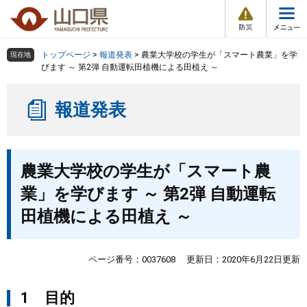
防
ペ
メ
災
ー
ニ
・
メ
災
ジ
ュ
害
ニ
の
ー
組織で探す
情
トップページ
>
報道発表
>
農業大学校の学生が「スマート農業」を学
現在地
ュ
報
先
を
びます ～ 第2弾 自動運転田植機による田植え ～
ー
頭
飛
Other Languages
お気に入り
ページ番号検索
で
ば
報道発表
す
し
検索の仕方
組織で探す
サイトマップで探す
。
て
本
トップページ
本
文
農業大学校の学生が「スマート農
文
へ
くらし・環境
業」を学びます ～ 第2弾 自動運転
田植機による田植え ～
健康・福祉
教育・文化・スポーツ
ページ番号：0037608
更新日：2020年6月22日更新
1 目的
しごと・産業・観光