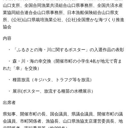
山口支所、全国合同漁業共済組合山口県事務所、全国共済水産
業協同組合連合会山口県事務所、日本漁船保険組合山口県支
所、(公社)山口県栽培漁業公社、(公社)全国豊かな海づくり推進
協会
内容
・ 「ふるさとの海・川に関するポスター」の入選作品の表彰
・ 森・川・海の幸交換（開催市町の小学生4名が地元で育ま
れた「幸」を交換）
・ 種苗放流（キジハタ、トラフグ等を放流）
・ 展示(ポスター、放流する種苗の水槽展示）
出席者
県知事、開催市町の長、国会議員、県議会議員、開催市町の議
会議員、市町関係者、漁協長、山口県漁協支店運営委員長、地