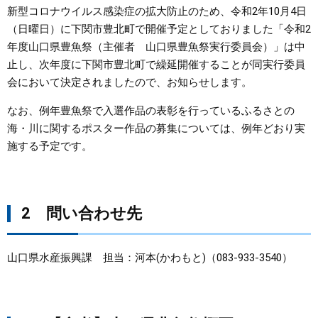
新型コロナウイルス感染症の拡大防止のため、令和2年10月4日
まちづくり
（日曜日）に下関市豊北町で開催予定としておりました「令和2
年度山口県豊魚祭（主催者 山口県豊魚祭実行委員会）」は中
止し、次年度に下関市豊北町で繰延開催することが同実行委員
県政情報
会において決定されましたので、お知らせします。
なお、例年豊魚祭で入選作品の表彰を行っているふるさとの
海・川に関するポスター作品の募集については、例年どおり実
施する予定です。
2 問い合わせ先
山口県水産振興課 担当：河本(かわもと)（083-933-3540）