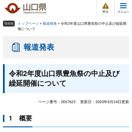
防
ペ
メ
災
ー
ニ
・
メ
災
ジ
ュ
害
ニ
の
ー
組織で探す
情
トップページ
>
報道発表
>
令和2年度山口県豊魚祭の中止及び繰延開
現在地
ュ
報
先
を
催について
ー
頭
飛
Other Languages
お気に入り
ページ番号検索
で
ば
報道発表
す
し
検索の仕方
組織で探す
サイトマップで探す
。
て
本
トップページ
本
文
令和2年度山口県豊魚祭の中止及び
文
へ
くらし・環境
繰延開催について
健康・福祉
ページ番号：0037625
更新日：2020年6月24日更新
教育・文化・スポーツ
1 概要
しごと・産業・観光