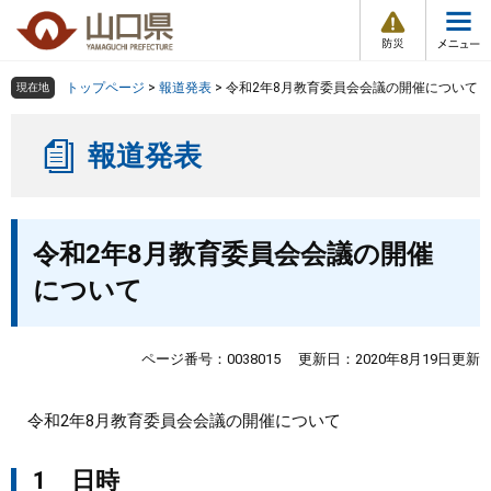
防
ペ
メ
災
ー
ニ
・
メ
災
ジ
ュ
害
ニ
の
ー
組織で探す
情
トップページ
>
報道発表
>
令和2年8月教育委員会会議の開催について
現在地
ュ
報
先
を
ー
頭
飛
Other Languages
お気に入り
ページ番号検索
報道発表
で
ば
す
し
検索の仕方
組織で探す
サイトマップで探す
。
て
本
本
トップページ
令和2年8月教育委員会会議の開催
文
文
へ
について
くらし・環境
健康・福祉
ページ番号：0038015
更新日：2020年8月19日更新
教育・文化・スポーツ
令和2年8月教育委員会会議の開催について
しごと・産業・観光
1 日時