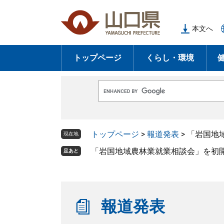
ペ
メ
ー
ニ
本文へ
ジ
ュ
の
ー
トップページ
くらし・環境
先
を
頭
飛
で
ば
G
す
し
o
o
。
て
g
l
本
トップページ
>
報道発表
>
「岩国地
e
現在地
文
カ
ス
「岩国地域農林業就業相談会」を初
足あと
へ
タ
ム
検
索
報道発表