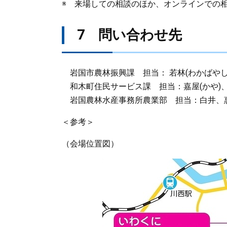
※ 来場しての相談のほか、オンラインでの
7 問い合わせ先
岩国市農林振興課 担当： 若林(わかばやし)、大川
和木町住民サービス課 担当：嘉屋(かや)、森本（
岩国農林水産事務所農業部 担当：白井、惠美奈(え
＜参考＞
（会場位置図）