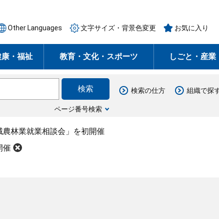
Other Languages
文字サイズ・背景色変更
お気に入り
健康・福祉
教育・文化・スポーツ
しごと・産業
検索の仕方
組織で探
ページ番号検索
域農林業就業相談会」を初開催
開催