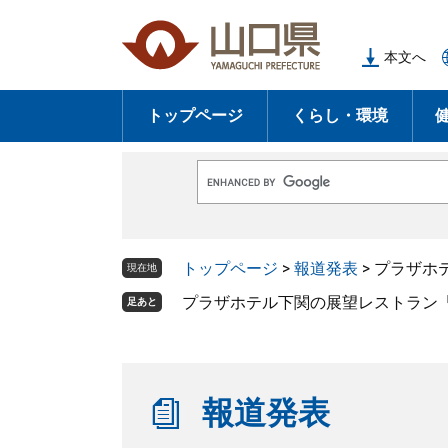
ペ
メ
ー
ニ
本文へ
ジ
ュ
の
ー
トップページ
くらし・環境
先
を
頭
飛
で
ば
G
す
し
o
o
。
て
g
l
本
トップページ
>
報道発表
>
プラザホ
e
現在地
文
カ
ス
プラザホテル下関の展望レストラン「
足あと
へ
タ
ム
検
索
報道発表