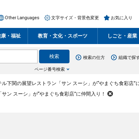
Other Languages
文字サイズ・背景色変更
お気に入り
健康・福祉
教育・文化・スポーツ
しごと・産業
検索の仕方
組織で探
ページ番号検索
テル下関の展望レストラン「サン スーシ」が“やまぐち食彩店”
サン スーシ」が“やまぐち食彩店”に仲間入り！