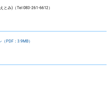
Tel 083-261-6612）
PDF：3.9MB）