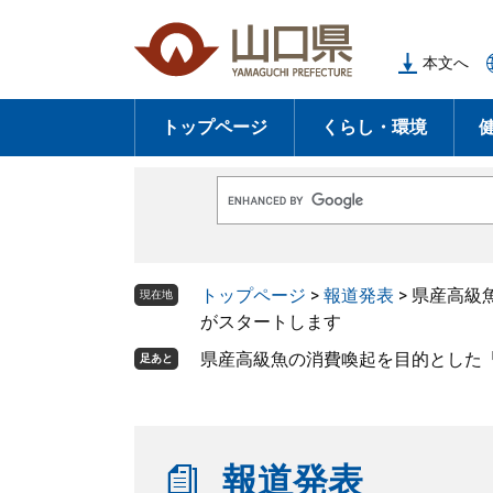
ペ
メ
ー
ニ
本文へ
ジ
ュ
の
ー
トップページ
くらし・環境
先
を
頭
飛
で
ば
G
す
し
o
o
。
て
g
l
本
トップページ
>
報道発表
>
県産高級
e
現在地
文
カ
がスタートします
ス
へ
タ
県産高級魚の消費喚起を目的とした
足あと
ム
検
索
報道発表