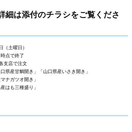
※詳細は添付のチラシをご覧くださ
1日（土曜日）
た時点で終了
び各支店で注文
山口県産甘鯛開き」「山口県産いさき開き」
産マナガツオ開き」
県産はも三種盛り」