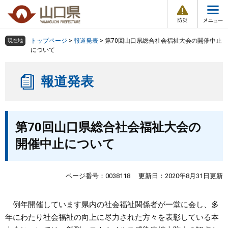
防
ペ
メ
災
ー
ニ
・
メ
災
ジ
ュ
害
ニ
の
ー
組織で探す
情
トップページ
>
報道発表
>
第70回山口県総合社会福祉大会の開催中止
現在地
ュ
報
先
を
について
ー
頭
飛
Other Languages
お気に入り
ページ番号検索
で
ば
報道発表
す
し
検索の仕方
組織で探す
サイトマップで探す
。
て
本
トップページ
本
文
第70回山口県総合社会福祉大会の
文
へ
くらし・環境
開催中止について
健康・福祉
ページ番号：0038118
更新日：2020年8月31日更新
教育・文化・スポーツ
例年開催しています県内の社会福祉関係者が一堂に会し、多
年にわたり社会福祉の向上に尽力された方々を表彰している本
しごと・産業・観光