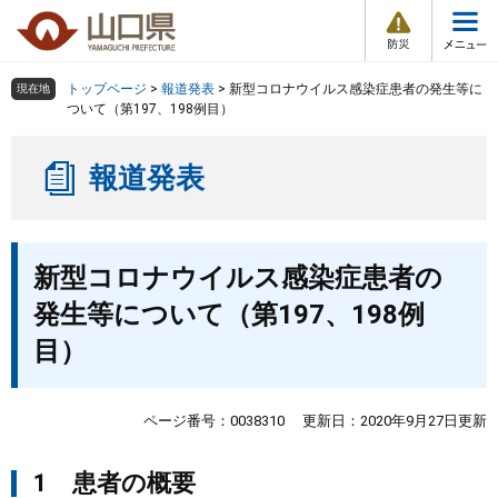
防
ペ
メ
災
ー
ニ
・
メ
災
ジ
ュ
害
ニ
の
ー
組織で探す
情
トップページ
>
報道発表
>
新型コロナウイルス感染症患者の発生等に
現在地
ュ
報
先
を
ついて（第197、198例目）
ー
頭
飛
Other Languages
お気に入り
ページ番号検索
で
ば
報道発表
す
し
検索の仕方
組織で探す
サイトマップで探す
。
て
本
トップページ
本
文
新型コロナウイルス感染症患者の
文
へ
くらし・環境
発生等について（第197、198例
目）
健康・福祉
教育・文化・スポーツ
ページ番号：0038310
更新日：2020年9月27日更新
1 患者の概要
しごと・産業・観光