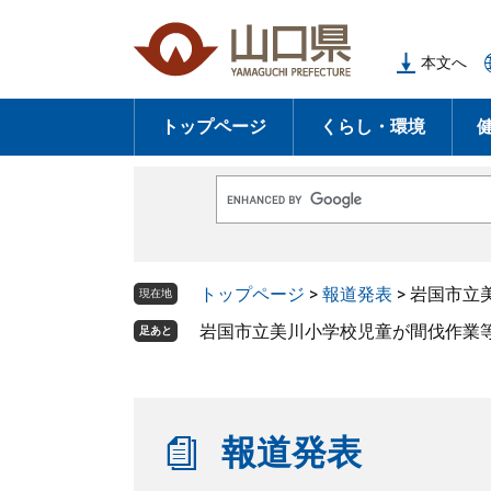
ペ
メ
ー
ニ
本文へ
ジ
ュ
の
ー
トップページ
くらし・環境
先
を
頭
飛
で
ば
G
す
し
o
o
。
て
g
l
本
トップページ
>
報道発表
>
岩国市立
e
現在地
文
カ
ス
岩国市立美川小学校児童が間伐作業
足あと
へ
タ
ム
検
索
報道発表