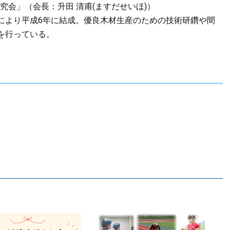
究会」（会長：升田 清甫(ますだせいほ)）
より平成6年に結成。優良木材生産のための技術研鑽や間
を行っている。