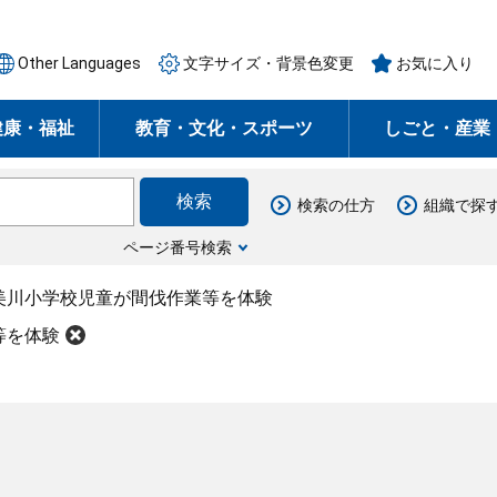
Other Languages
文字サイズ・背景色変更
お気に入り
健康・福祉
教育・文化・スポーツ
しごと・産業
検索の仕方
組織で探
ページ番号検索
美川小学校児童が間伐作業等を体験
等を体験