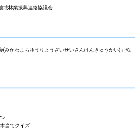
地域林業振興連絡協議会
(みかわまちゆうりょうざいせいさんけんきゅうかい)」※2
さつ
樹木当てクイズ