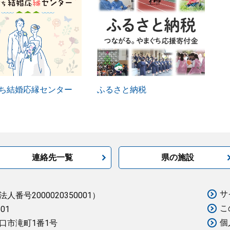
ち結婚応縁センター
ふるさと納税
連絡先一覧
県の施設
サ
法人番号2000020350001）
こ
501
個
口市滝町1番1号