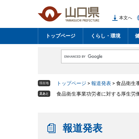
ペ
メ
ー
ニ
本文へ
ジ
ュ
の
ー
トップページ
くらし・環境
先
を
頭
飛
で
ば
G
す
し
o
o
。
て
g
l
本
トップページ
>
報道発表
>
食品衛生
e
現在地
文
カ
ス
食品衛生事業功労者に対する厚生労
足あと
へ
タ
ム
検
索
報道発表