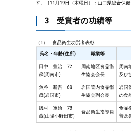
す。［11月19日（木曜日）：山口県総合保
3 受賞者の功績等
（1） 食品衛生功労者表彰
氏名・年齢(住所)
職業等
田中 豊治 72
周南地区食品衛
周南
歳(周南市)
生協会会長
及び
魚谷 新吾 68
岩国管内食品衛
岩国
歳(岩国市)
生協会副会長
の食
磯村 軍治 78
食品
食品衛生指導員
歳(山陽小野田市)
普及