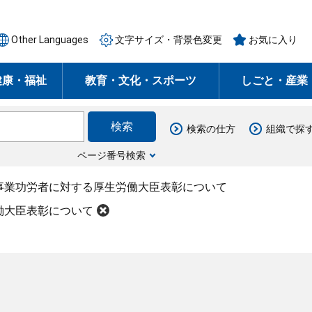
Other Languages
文字サイズ・背景色変更
お気に入り
健康・福祉
教育・文化・スポーツ
しごと・産業
検索の仕方
組織で探
ページ番号検索
事業功労者に対する厚生労働大臣表彰について
働大臣表彰について