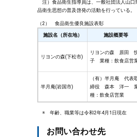
注）食品衛生指導員は、一般社団法人山口
品衛生思想の普及啓発の活動を行っている。
（2） 食品衛生優良施設表彰
施設名（所在地）
施設概要等
リヨンの森 原田 
リヨンの森(下松市)
子 業種：飲食店営
（有）半月庵 代表
半月庵(岩国市)
締役 森本 洋一 
種：飲食店営業
※ 年齢、職業等は令和2年4月1日現在
お問い合わせ先