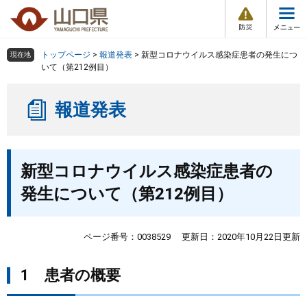
防
ペ
メ
災
ー
ニ
・
メ
災
ジ
ュ
害
ニ
の
ー
組織で探す
情
トップページ
>
報道発表
>
新型コロナウイルス感染症患者の発生につ
現在地
ュ
報
先
を
いて（第212例目）
ー
頭
飛
Other Languages
お気に入り
ページ番号検索
で
ば
報道発表
す
し
検索の仕方
組織で探す
サイトマップで探す
。
て
本
トップページ
本
文
新型コロナウイルス感染症患者の
文
へ
くらし・環境
発生について（第212例目）
健康・福祉
ページ番号：0038529
更新日：2020年10月22日更新
教育・文化・スポーツ
1 患者の概要
しごと・産業・観光