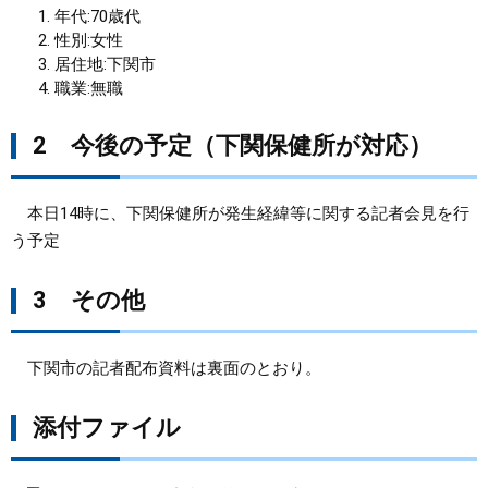
年代:70歳代
性別:女性
まちづくり
居住地:下関市
職業:無職
県政情報
2 今後の予定（下関保健所が対応）
本日14時に、下関保健所が発生経緯等に関する記者会見を行
う予定
3 その他
下関市の記者配布資料は裏面のとおり。
添付ファイル