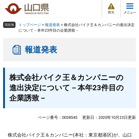
防
ペ
メ
災
ー
ニ
・
メ
災
ジ
ュ
害
ニ
の
ー
組織で探す
情
トップページ
>
報道発表
>
株式会社バイク王＆カンパニーの進出決定
現在地
ュ
報
先
を
について－本年23件目の企業誘致－
ー
頭
飛
Other Languages
お気に入り
ページ番号検索
で
ば
報道発表
す
し
検索の仕方
組織で探す
サイトマップで探す
。
て
本
トップページ
本
文
株式会社バイク王＆カンパニーの
文
へ
くらし・環境
進出決定について－本年23件目の
企業誘致－
健康・福祉
教育・文化・スポーツ
ページ番号：0038545
更新日：2020年10月23日更新
しごと・産業・観光
株式会社バイク王＆カンパニー(本社：東京都港区)が、山口