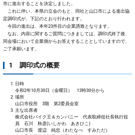
市に進出することを決定しました。
これに伴い、本県の立会のもと、同社と山口市による進出協
まちづくり
定調印式が、下記のとおり行われます。
今回の進出は、本年23件目の企業誘致となります。
県政情報
なお、内容に関するご質問につきましては、調印式終了後、
同会場において企業側からお答えすることとしていますので、
ご了承願います。
1 調印式の概要
日時
令和2年10月30日（金曜日） 13時30分から
場所
山口市役所 3階 第2委員会室
主な出席者
株式会社バイク王＆カンパニー 代表取締役社長執行役
員 石川 秋彦(いしかわ あきひこ)
山口市長 渡辺 純忠（わたなべ すみただ）