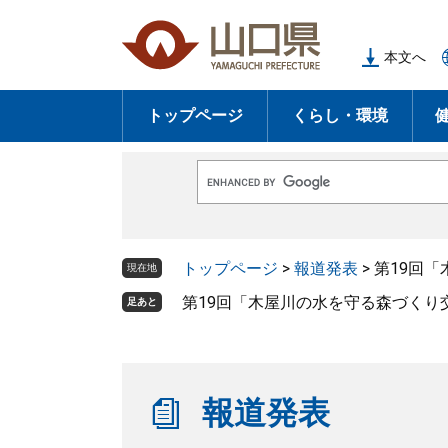
ペ
メ
ー
ニ
本文へ
ジ
ュ
の
ー
トップページ
くらし・環境
先
を
頭
飛
で
ば
G
す
し
o
o
。
て
g
l
本
トップページ
>
報道発表
>
第19回
e
現在地
文
カ
ス
第19回「木屋川の水を守る森づくり
足あと
へ
タ
ム
検
索
報道発表