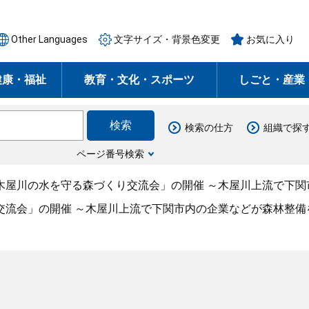
Other Languages
文字サイズ・背景色変更
お気に入り
健康・福祉
教育・文化・スポーツ
しごと・産業
検索の仕方
組織で探
ページ番号検索
「木屋川の水を守る森づくり交流会」の開催 ～木屋川上流で下
交流会」の開催 ～木屋川上流で下関市内の企業などが森林整備