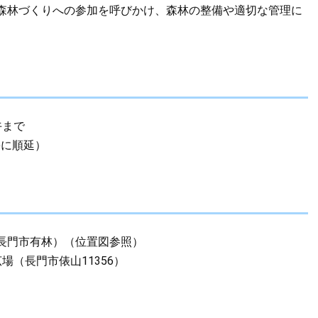
森林づくりへの参加を呼びかけ、森林の整備や適切な管理に
。
午まで
)に順延）
長門市有林）（位置図参照）
（長門市俵山11356）