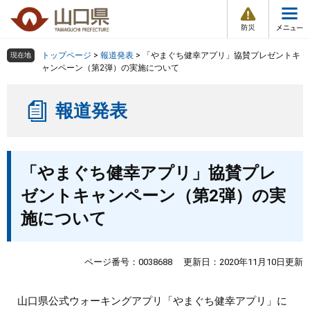
防
ペ
メ
災
ー
ニ
・
メ
災
ジ
ュ
害
ニ
の
ー
組織で探す
情
トップページ
>
報道発表
>
「やまぐち健幸アプリ」協賛プレゼントキ
現在地
ュ
報
先
を
ャンペーン（第2弾）の実施について
ー
頭
飛
Other Languages
お気に入り
ページ番号検索
で
ば
報道発表
す
し
検索の仕方
組織で探す
サイトマップで探す
。
て
本
トップページ
本
文
「やまぐち健幸アプリ」協賛プレ
文
へ
くらし・環境
ゼントキャンペーン（第2弾）の実
施について
健康・福祉
教育・文化・スポーツ
ページ番号：0038688
更新日：2020年11月10日更新
しごと・産業・観光
山口県公式ウォーキングアプリ「やまぐち健幸アプリ」に