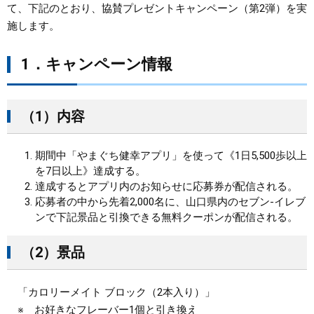
て、下記のとおり、協賛プレゼントキャンペーン（第2弾）を実
施します。
まちづくり
1．キャンペーン情報
県政情報
（1）内容
期間中「やまぐち健幸アプリ」を使って《1日5,500歩以上
を7日以上》達成する。
達成するとアプリ内のお知らせに応募券が配信される。
応募者の中から先着2,000名に、山口県内のセブン‐イレブ
ンで下記景品と引換できる無料クーポンが配信される。
（2）景品
「カロリーメイト ブロック（2本入り）」
※ お好きなフレーバー1個と引き換え