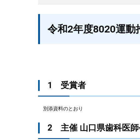
本
令和2年度8020運
文
1 受賞者
別添資料のとおり
2 主催 山口県歯科医師