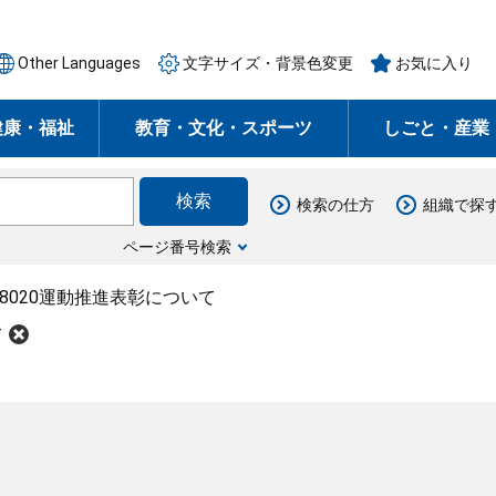
Other Languages
文字サイズ・背景色変更
お気に入り
健康・福祉
教育・文化・スポーツ
しごと・産業
検索の仕方
組織で探
ページ番号検索
8020運動推進表彰について
て