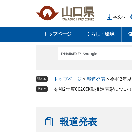
ペ
メ
ー
ニ
本文へ
ジ
ュ
の
ー
トップページ
くらし・環境
先
を
頭
飛
で
ば
G
す
し
o
o
。
て
g
l
本
トップページ
>
報道発表
>
令和2年度
e
現在地
文
カ
ス
令和2年度8020運動推進表彰につい
足あと
へ
タ
ム
検
索
報道発表