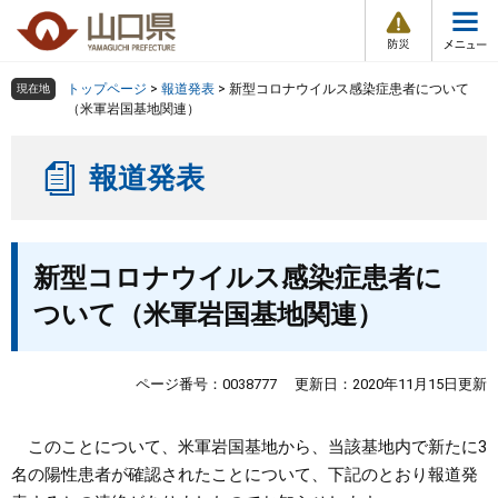
防
ペ
メ
災
ー
ニ
・
メ
災
ジ
ュ
害
ニ
の
ー
組織で探す
情
トップページ
>
報道発表
>
新型コロナウイルス感染症患者について
現在地
ュ
報
先
を
（米軍岩国基地関連）
ー
頭
飛
Other Languages
お気に入り
ページ番号検索
で
ば
報道発表
す
し
検索の仕方
組織で探す
サイトマップで探す
。
て
本
トップページ
本
文
新型コロナウイルス感染症患者に
文
へ
くらし・環境
ついて（米軍岩国基地関連）
健康・福祉
ページ番号：0038777
更新日：2020年11月15日更新
教育・文化・スポーツ
このことについて、米軍岩国基地から、当該基地内で新たに3
名の陽性患者が確認されたことについて、下記のとおり報道発
しごと・産業・観光