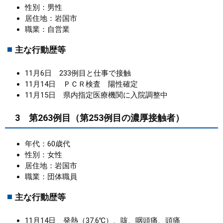
性別：男性
居住地：岩国市
職業：自営業
主な行動歴等
11月6日 233例目と仕事で接触
11月14日 ＰＣＲ検査 陽性確定
11月15日 県内指定医療機関に入院調整中
3 第263例目（第253例目の濃厚接触者）
年代：60歳代
性別：女性
居住地：岩国市
職業：団体職員
主な行動歴等
11月14日 発熱（37.6℃）、咳、咽頭痛、頭痛