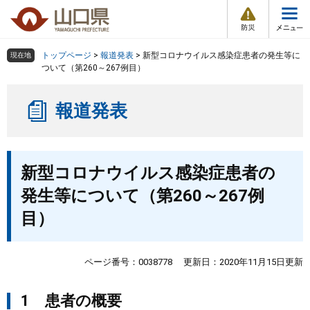
防
ペ
メ
災
ー
ニ
・
メ
災
ジ
ュ
害
ニ
の
ー
組織で探す
情
トップページ
>
報道発表
>
新型コロナウイルス感染症患者の発生等に
現在地
ュ
報
先
を
ついて（第260～267例目）
ー
頭
飛
Other Languages
お気に入り
ページ番号検索
で
ば
報道発表
す
し
検索の仕方
組織で探す
サイトマップで探す
。
て
本
トップページ
本
文
新型コロナウイルス感染症患者の
文
へ
くらし・環境
発生等について（第260～267例
目）
健康・福祉
教育・文化・スポーツ
ページ番号：0038778
更新日：2020年11月15日更新
1 患者の概要
しごと・産業・観光