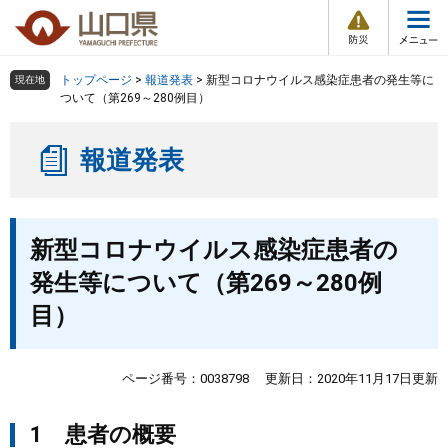
防
ペ
メ
災
ー
ニ
・
メ
災
ジ
ュ
害
ニ
の
ー
組織で探す
情
トップページ
>
報道発表
>
新型コロナウイルス感染症患者の発生等に
現在地
ュ
報
先
を
ついて（第269～280例目）
ー
頭
飛
Other Languages
お気に入り
ページ番号検索
で
ば
報道発表
す
し
検索の仕方
組織で探す
サイトマップで探す
。
て
本
トップページ
本
文
新型コロナウイルス感染症患者の
文
へ
くらし・環境
発生等について（第269～280例
目）
健康・福祉
教育・文化・スポーツ
ページ番号：0038798
更新日：2020年11月17日更新
1 患者の概要
しごと・産業・観光