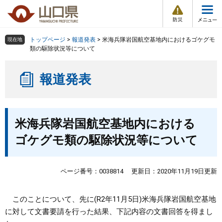
防
ペ
メ
災
ー
ニ
・
メ
災
ジ
ュ
害
ニ
の
ー
組織で探す
情
トップページ
>
報道発表
>
米海兵隊岩国航空基地内におけるゴケグモ
現在地
ュ
報
先
を
類の駆除状況等について
ー
頭
飛
Other Languages
お気に入り
ページ番号検索
で
ば
報道発表
す
し
検索の仕方
組織で探す
サイトマップで探す
。
て
本
トップページ
本
文
米海兵隊岩国航空基地内における
文
へ
くらし・環境
ゴケグモ類の駆除状況等について
健康・福祉
ページ番号：0038814
更新日：2020年11月19日更新
教育・文化・スポーツ
このことについて、先に(R2年11月5日)米海兵隊岩国航空基地
に対して文書要請を行った結果、下記内容の文書回答を得まし
しごと・産業・観光