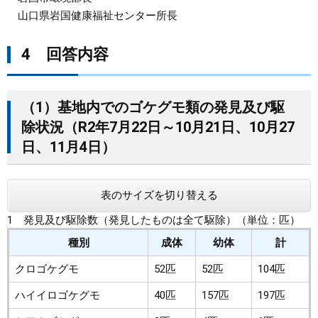
山口県岩国健康福祉センター所長
4 回答内容
（1）基地内でのゴケグモ類の発見及び駆
除状況（R2年7月22日～10月21日、10月27
日、11月4日）
表のサイズを切り替える
1 発見及び駆除数（発見したものは全て駆除）（単位：匹）
種別
成体
幼体
計
クロゴケグモ
52匹
52匹
104匹
ハイイロゴケグモ
40匹
157匹
197匹