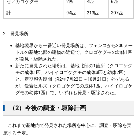
セアカゴケグモ
2匹
4匹
6匹
計
94匹
213匹
307匹
2 発見場所
基地境界から一番近い発見場所は、フェンスから300メー
トルの基地北部の建物の近辺で、クロゴケグモの幼体1匹
が発見・駆除された。
新たに発見された場所は、基地北部の1箇所（クロゴケグ
モの成体1匹、ハイイロゴケグモの成体3匹と幼体2匹）
と、定期報告期間（R2年7月22日～10月21日）外である
が、愛宕ヒルズ（クロゴケグモの成体1匹、ハイイロゴケ
グモの幼体1匹）で、いずれも発見・駆除された。
（2）今後の調査・駆除計画
これまで基地内で発見された場所を中心に、調査・駆除を実
施する予定。