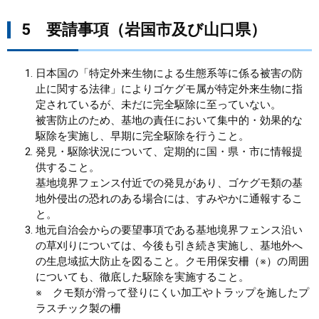
5 要請事項（岩国市及び山口県）
日本国の「特定外来生物による生態系等に係る被害の防
止に関する法律」によりゴケグモ属が特定外来生物に指
定されているが、未だに完全駆除に至っていない。
被害防止のため、基地の責任において集中的・効果的な
駆除を実施し、早期に完全駆除を行うこと。
発見・駆除状況について、定期的に国・県・市に情報提
供すること。
基地境界フェンス付近での発見があり、ゴケグモ類の基
地外侵出の恐れのある場合には、すみやかに通報するこ
と。
地元自治会からの要望事項である基地境界フェンス沿い
の草刈りについては、今後も引き続き実施し、基地外へ
の生息域拡大防止を図ること。クモ用保安柵（※）の周囲
についても、徹底した駆除を実施すること。
※ クモ類が滑って登りにくい加工やトラップを施したプ
ラスチック製の柵