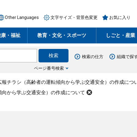
Other Languages
文字サイズ・背景色変更
お気に入り
健康・福祉
教育・文化・スポーツ
しごと・産業
検索の仕方
組織で探
ページ番号検索
広報チラシ（高齢者の運転傾向から学ぶ交通安全）の作成につ
傾向から学ぶ交通安全）の作成について