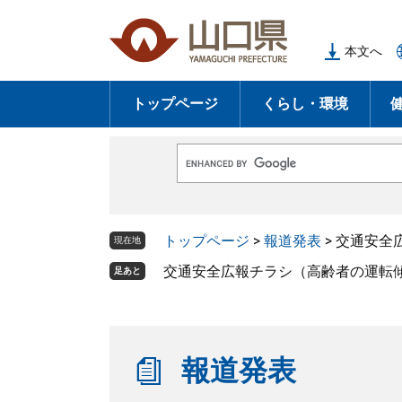
ペ
メ
ー
ニ
本文へ
ジ
ュ
の
ー
トップページ
くらし・環境
先
を
頭
飛
で
ば
G
す
し
o
o
。
て
g
l
本
トップページ
>
報道発表
>
交通安全
e
現在地
文
カ
ス
交通安全広報チラシ（高齢者の運転
足あと
へ
タ
ム
検
索
報道発表