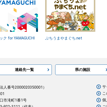
ク for YAMAGUCHI
ぶちうまやまぐち.net
連絡先一覧
県の施設
サ
法人番号2000020350001）
こ
501
個
口市滝町1番1号
3-922-3111（代表）
ご