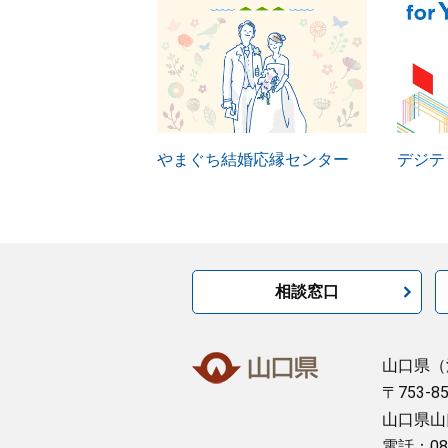
やまぐち結婚応縁センター
デジテッ
相談窓口
山口県
（
〒753-8
山口県山
電話：08