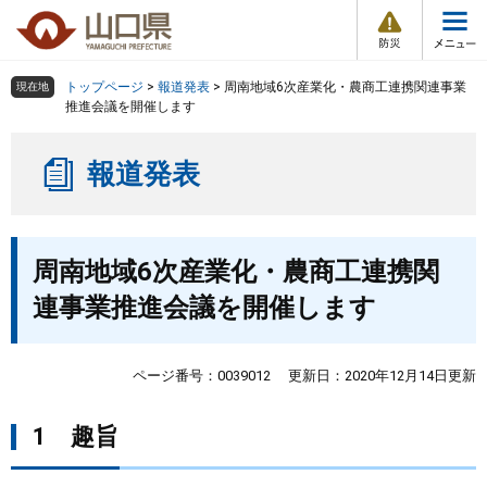
防
ペ
メ
災
ー
ニ
・
メ
災
ジ
ュ
害
ニ
の
ー
組織で探す
情
トップページ
>
報道発表
>
周南地域6次産業化・農商工連携関連事業
現在地
ュ
報
先
を
推進会議を開催します
ー
頭
飛
Other Languages
お気に入り
ページ番号検索
で
ば
報道発表
す
し
検索の仕方
組織で探す
サイトマップで探す
。
て
本
トップページ
本
文
周南地域6次産業化・農商工連携関
文
へ
くらし・環境
連事業推進会議を開催します
健康・福祉
ページ番号：0039012
更新日：2020年12月14日更新
教育・文化・スポーツ
1 趣旨
しごと・産業・観光