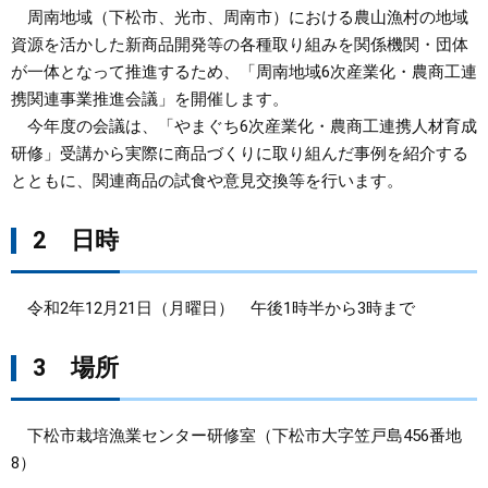
周南地域（下松市、光市、周南市）における農山漁村の地域
まちづくり
資源を活かした新商品開発等の各種取り組みを関係機関・団体
が一体となって推進するため、「周南地域6次産業化・農商工連
携関連事業推進会議」を開催します。
県政情報
今年度の会議は、「やまぐち6次産業化・農商工連携人材育成
研修」受講から実際に商品づくりに取り組んだ事例を紹介する
とともに、関連商品の試食や意見交換等を行います。
2 日時
令和2年12月21日（月曜日） 午後1時半から3時まで
3 場所
下松市栽培漁業センター研修室（下松市大字笠戸島456番地
8）