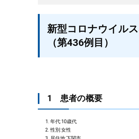
本
新型コロナウイルス
文
（第436例目）
1 患者の概要
年代:10歳代
性別:女性
居住地:下関市