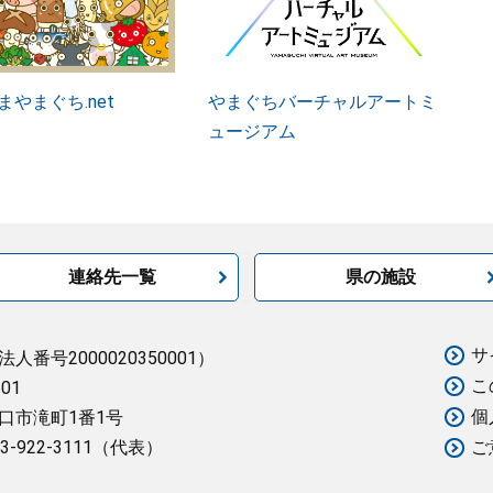
まやまぐち.net
やまぐちバーチャルアートミ
ュージアム
連絡先一覧
県の施設
サ
法人番号2000020350001）
こ
501
個
口市滝町1番1号
3-922-3111（代表）
ご