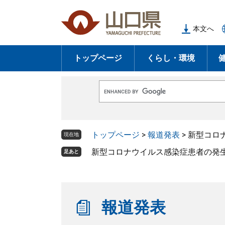
ペ
メ
ー
ニ
本文へ
ジ
ュ
の
ー
トップページ
くらし・環境
先
を
頭
飛
で
ば
G
す
し
o
o
。
て
g
l
本
トップページ
>
報道発表
>
新型コロ
e
現在地
文
カ
ス
新型コロナウイルス感染症患者の発生
足あと
へ
タ
ム
検
索
報道発表