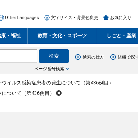
Other Languages
文字サイズ・背景色変更
お気に入り
健康・福祉
教育・文化・スポーツ
しごと・産業
検索の仕方
組織で探
ページ番号検索
ナウイルス感染症患者の発生について（第436例目）
について（第436例目）