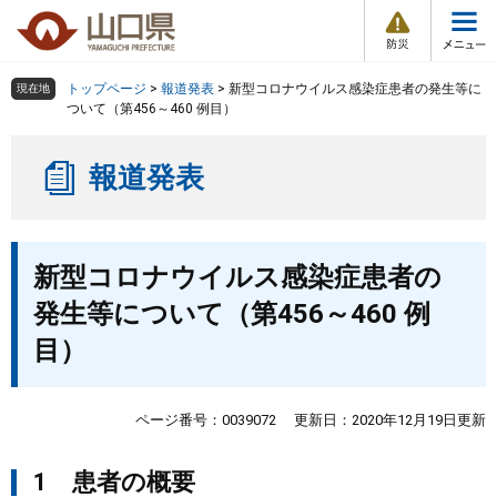
防
ペ
メ
災
ー
ニ
・
メ
災
ジ
ュ
害
ニ
の
ー
組織で探す
情
トップページ
>
報道発表
>
新型コロナウイルス感染症患者の発生等に
現在地
ュ
報
先
を
ついて（第456～460 例目）
ー
頭
飛
Other Languages
お気に入り
ページ番号検索
で
ば
報道発表
す
し
検索の仕方
組織で探す
サイトマップで探す
。
て
本
トップページ
本
文
新型コロナウイルス感染症患者の
文
へ
くらし・環境
発生等について（第456～460 例
目）
健康・福祉
教育・文化・スポーツ
ページ番号：0039072
更新日：2020年12月19日更新
1 患者の概要
しごと・産業・観光