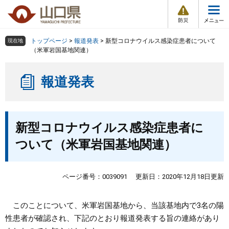
防
ペ
メ
災
ー
ニ
・
メ
災
ジ
ュ
害
ニ
の
ー
組織で探す
情
トップページ
>
報道発表
>
新型コロナウイルス感染症患者について
現在地
ュ
報
先
を
（米軍岩国基地関連）
ー
頭
飛
Other Languages
お気に入り
ページ番号検索
で
ば
報道発表
す
し
検索の仕方
組織で探す
サイトマップで探す
。
て
本
トップページ
本
文
新型コロナウイルス感染症患者に
文
へ
くらし・環境
ついて（米軍岩国基地関連）
健康・福祉
ページ番号：0039091
更新日：2020年12月18日更新
教育・文化・スポーツ
このことについて、米軍岩国基地から、当該基地内で3名の陽
性患者が確認され、下記のとおり報道発表する旨の連絡があり
しごと・産業・観光