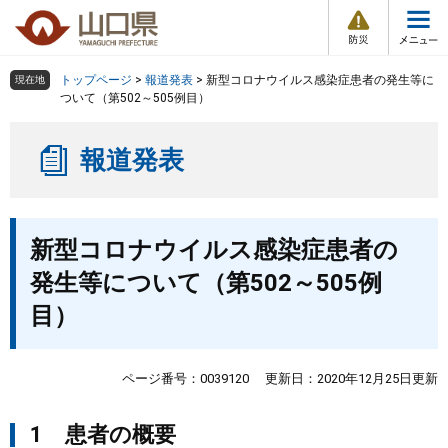
防
ペ
メ
災
ー
ニ
・
メ
災
ジ
ュ
害
ニ
の
ー
組織で探す
情
トップページ
>
報道発表
>
新型コロナウイルス感染症患者の発生等に
現在地
ュ
報
先
を
ついて（第502～505例目）
ー
頭
飛
Other Languages
お気に入り
ページ番号検索
で
ば
報道発表
す
し
検索の仕方
組織で探す
サイトマップで探す
。
て
本
トップページ
本
文
新型コロナウイルス感染症患者の
文
へ
くらし・環境
発生等について（第502～505例
目）
健康・福祉
教育・文化・スポーツ
ページ番号：0039120
更新日：2020年12月25日更新
1 患者の概要
しごと・産業・観光