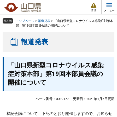
防
ペ
メ
災
ー
ニ
・
メ
災
ジ
ュ
害
ニ
の
ー
組織で探す
情
トップページ
>
報道発表
>
「山口県新型コロナウイルス感染症対策本
現在地
ュ
報
先
を
部」第19回本部員会議の開催について
ー
頭
飛
Other Languages
お気に入り
ページ番号検索
で
ば
報道発表
す
し
検索の仕方
組織で探す
サイトマップで探す
。
て
本
トップページ
本
文
「山口県新型コロナウイルス感染
文
へ
くらし・環境
症対策本部」第19回本部員会議の
開催について
健康・福祉
教育・文化・スポーツ
ページ番号：0039177
更新日：2021年1月6日更新
しごと・産業・観光
標記会議について、下記のとおり開催しますので、お知らせ