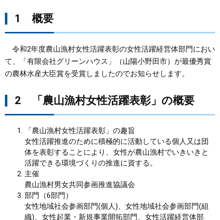
1 概要
まちづくり
県政情報
令和2年度農山漁村女性活躍表彰の女性活躍経営体部門におい
て、「有限会社グリーンハウス」（山陽小野田市）が最優秀賞
の農林水産大臣賞を受賞しましたのでお知らせします。
2 「農山漁村女性活躍表彰」の概要
「農山漁村女性活躍表彰」の趣旨
女性活躍推進のために積極的に活動している個人又は団
体を表彰することにより、女性が農山漁村でいきいきと
活躍できる環境づくりの推進に資する。
主催
農山漁村男女共同参画推進協議会
部門（6部門）
女性地域社会参画部門(個人)、女性地域社会参画部門(組
織)、女性起業・新規事業開拓部門、女性活躍経営体部