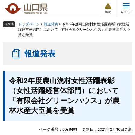
防
ペ
メ
災
ー
ニ
・
メ
災
ジ
ュ
害
ニ
の
ー
組織で探す
情
トップページ
>
報道発表
>
令和2年度農山漁村女性活躍表彰（女性活
現在地
ュ
報
先
を
躍経営体部門）において「有限会社グリーンハウス」が農林水産大臣
ー
賞を受賞
頭
飛
Other Languages
お気に入り
ページ番号検索
で
ば
す
し
検索の仕方
組織で探す
サイトマップで探す
報道発表
。
て
本
トップページ
文
本
へ
令和2年度農山漁村女性活躍表彰
文
くらし・環境
（女性活躍経営体部門）において
健康・福祉
「有限会社グリーンハウス」が農
林水産大臣賞を受賞
教育・文化・スポーツ
ページ番号：0039491
更新日：2021年2月16日更新
しごと・産業・観光