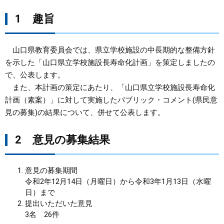
1 趣旨
まちづくり
県政情報
山口県教育委員会では、県立学校施設の中長期的な整備方針
を示した「山口県立学校施設長寿命化計画」を策定しましたの
で、公表します。
また、本計画の策定にあたり、「山口県立学校施設長寿命化
計画（素案）」に対して実施したパブリック・コメント(県民意
見の募集)の結果について、併せて公表します。
2 意見の募集結果
意見の募集期間
令和2年12月14日（月曜日）から令和3年1月13日（水曜
日）まで
提出いただいた意見
3名 26件