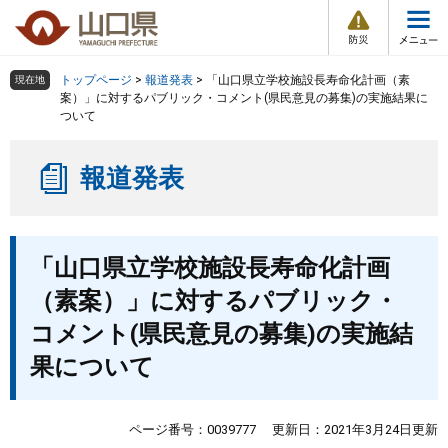
防
ペ
メ
災
ー
ニ
・
メ
災
ジ
ュ
害
ニ
の
ー
組織で探す
情
トップページ
>
報道発表
>
「山口県立学校施設長寿命化計画（素
現在地
ュ
報
先
を
案）」に対するパブリック・コメント(県民意見の募集)の実施結果に
ー
ついて
頭
飛
Other Languages
お気に入り
ページ番号検索
で
ば
す
し
検索の仕方
組織で探す
サイトマップで探す
報道発表
。
て
本
トップページ
文
本
へ
「山口県立学校施設長寿命化計画
文
くらし・環境
（素案）」に対するパブリック・
健康・福祉
コメント(県民意見の募集)の実施結
果について
教育・文化・スポーツ
ページ番号：0039777
更新日：2021年3月24日更新
しごと・産業・観光