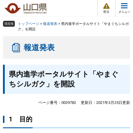
防
ペ
メ
災
ー
ニ
・
メ
災
ジ
ュ
害
ニ
の
ー
組織で探す
情
トップページ
>
報道発表
>
県内進学ポータルサイト「やまぐちシルガ
現在地
ュ
報
先
を
ク」を開設
ー
頭
飛
Other Languages
お気に入り
ページ番号検索
で
ば
報道発表
す
し
検索の仕方
組織で探す
サイトマップで探す
。
て
本
トップページ
本
文
県内進学ポータルサイト「やまぐ
文
へ
くらし・環境
ちシルガク」を開設
健康・福祉
ページ番号：0039782
更新日：2021年3月25日更新
教育・文化・スポーツ
1 目的
しごと・産業・観光