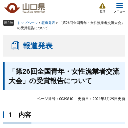
防
ペ
メ
災
ー
ニ
・
メ
災
ジ
ュ
害
ニ
の
ー
組織で探す
情
トップページ
>
報道発表
>
「第26回全国青年・女性漁業者交流大会」
現在地
ュ
報
先
を
の受賞報告について
ー
頭
飛
Other Languages
お気に入り
ページ番号検索
で
ば
報道発表
す
し
検索の仕方
組織で探す
サイトマップで探す
。
て
本
トップページ
本
文
「第26回全国青年・女性漁業者交流
文
へ
くらし・環境
大会」の受賞報告について
健康・福祉
ページ番号：0039810
更新日：2021年3月29日更新
教育・文化・スポーツ
1 内容
しごと・産業・観光