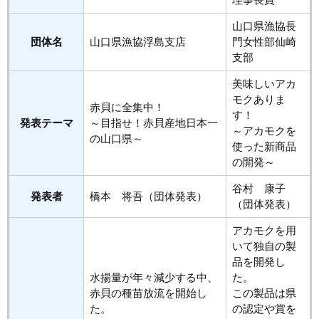
理事長賞
山口県漁協長
団体名
山口県漁協浮島支店
門女性部仙崎
支部
美味しいアカ
モクありま
赤貝に全集中！
す！
発表テーマ
～目指せ！赤貝産地日本一
～アカモクを
の山口県～
使った新商品
の開発～
谷村 康子
発表者
橋本 将吾（団体発表）
（団体発表）
アカモクを用
いて独自の製
品を開発し
水揚量が年々減少する中、
た。
赤貝の種苗放流を開始し
この製品は県
た。
の認定や賞を