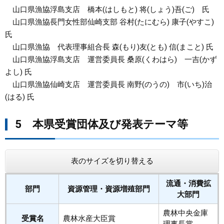
山口県漁協浮島支店 橋本(はしもと) 将(しょう)吾(ご) 氏
山口県漁協長門女性部仙崎支部 谷村(たにむら) 康子(やすこ)
氏
山口県漁協 代表理事組合長 森(もり)友(とも) 信(まこと) 氏
山口県漁協浮島支店 運営委員長 桑原(くわはら) 一吉(かず
よし) 氏
山口県漁協仙崎支店 運営委員長 南野(のうの) 市(いち)治
(はる) 氏
5 本県受賞団体及び発表テーマ等
表のサイズを切り替える
流通・消費拡
部門
資源管理・資源増殖部門
大部門
農林中央金庫
受賞名
農林水産大臣賞