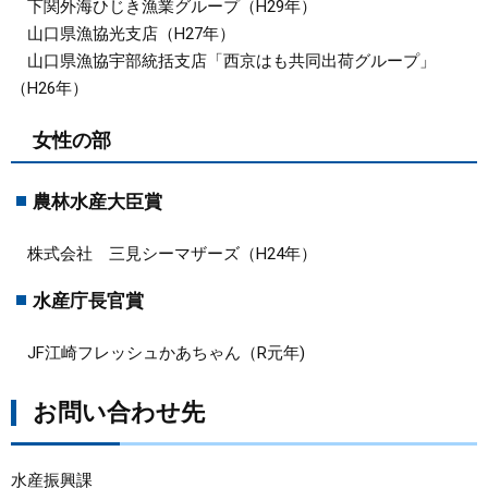
下関外海ひじき漁業グループ（H29年）
山口県漁協光支店（H27年）
山口県漁協宇部統括支店「西京はも共同出荷グループ」
（H26年）
女性の部
農林水産大臣賞
株式会社 三見シーマザーズ（H24年）
水産庁長官賞
JF江崎フレッシュかあちゃん（R元年)
お問い合わせ先
水産振興課