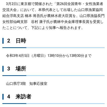
3月2日に東京都で開催された「第26回全国青年・女性漁業者
まちづくり
交流大会」において、本県代表として出場した山口県漁業協同
組合浮島支店 橋本 将吾氏が農林水産大臣賞を、山口県漁協長門
女性部仙崎支部 谷村 康子氏が農林中央金庫理事長賞を受賞し
県政情報
たことについて、下記により知事へ報告されます。
2 日時
令和3年4月5日（月曜日）13時10分から13時30分まで
3 場所
山口県庁3階 知事応接室
4 来訪者