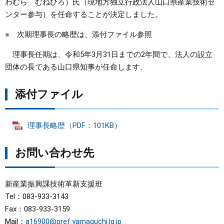
わむら むねひろ）氏（現地方独立行政法人山口県産業技術セ
ンター参与）を任命することが決定しました。
まちづくり
※ 次期理事長の略歴は、添付ファイル参照
県政情報
理事長任期は、令和5年3月31日までの2年間で、法人の設立
団体の長である山口県知事が任命します。
添付ファイル
理事長略歴（PDF：101KB）
お問い合わせ先
新産業振興課技術革新支援班
Tel：083-933-3143
Fax：083-933-3159
Mail：
a16900@pref.yamaguchi.lg.jp