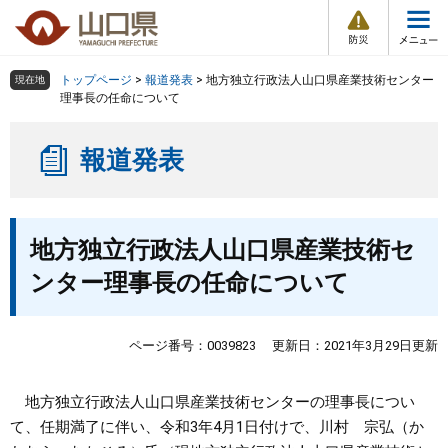
防
ペ
メ
災
ー
ニ
・
メ
災
ジ
ュ
害
ニ
の
ー
組織で探す
情
トップページ
>
報道発表
>
地方独立行政法人山口県産業技術センター
現在地
ュ
報
先
を
理事長の任命について
ー
頭
飛
Other Languages
お気に入り
ページ番号検索
で
ば
報道発表
す
し
検索の仕方
組織で探す
サイトマップで探す
。
て
本
トップページ
本
文
地方独立行政法人山口県産業技術セ
文
へ
くらし・環境
ンター理事長の任命について
健康・福祉
ページ番号：0039823
更新日：2021年3月29日更新
教育・文化・スポーツ
地方独立行政法人山口県産業技術センターの理事長につい
て、任期満了に伴い、令和3年4月1日付けで、川村 宗弘（か
しごと・産業・観光