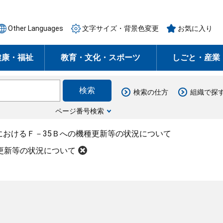
Other Languages
文字サイズ・背景色変更
お気に入り
健康・福祉
教育・文化・スポーツ
しごと・産業
検索の仕方
組織で探
ページ番号検索
におけるＦ－35Ｂへの機種更新等の状況について
更新等の状況について