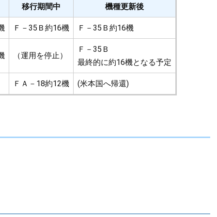
移行期間中
機種更新後
機
Ｆ－35Ｂ約16機
Ｆ－35Ｂ約16機
Ｆ－35Ｂ
機
（運用を停止）
最終的に約16機となる予定
ＦＡ－18約12機
(米本国へ帰還)