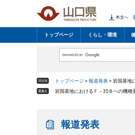
ペ
メ
ー
ニ
本文へ
ジ
ュ
の
ー
トップページ
くらし・環境
先
を
頭
飛
で
ば
G
す
し
o
o
。
て
g
l
本
トップページ
>
報道発表
>
岩国基地
e
現在地
文
カ
ス
岩国基地におけるＦ－35Ｂへの機種
足あと
へ
タ
ム
検
索
報道発表