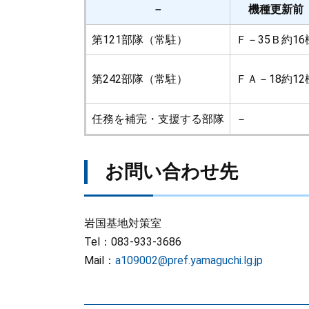
－
機種更新前
第121部隊（常駐）
Ｆ－35Ｂ約16
第242部隊（常駐）
ＦＡ－18約12
任務を補完・支援する部隊
－
お問い合わせ先
岩国基地対策室
Tel：083-933-3686
Mail：
a109002@pref.yamaguchi.lg.jp