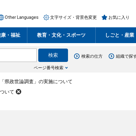
Other Languages
文字サイズ・背景色変更
お気に入り
健康・福祉
教育・文化・スポーツ
しごと・産業
検索の仕方
組織で探
ページ番号検索
度「県政世論調査」の実施について
について