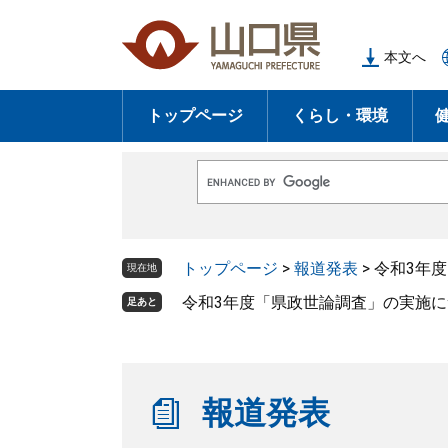
ペ
メ
ー
ニ
本文へ
ジ
ュ
の
ー
トップページ
くらし・環境
先
を
頭
飛
で
ば
G
す
し
o
o
。
て
g
l
本
トップページ
>
報道発表
>
令和3年
e
現在地
文
カ
ス
令和3年度「県政世論調査」の実施
足あと
へ
タ
ム
検
索
報道発表