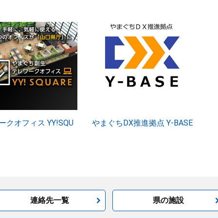
クオフィス YY!SQU
やまぐちDX推進拠点 Y-BASE
連絡先一覧
県の施設