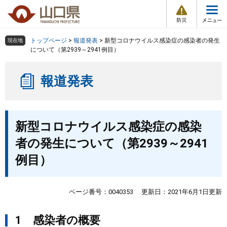
防
ペ
メ
災
ー
ニ
・
メ
災
ジ
ュ
害
ニ
の
ー
組織で探す
情
トップページ
>
報道発表
>
新型コロナウイルス感染症の感染者の発生
現在地
ュ
報
先
を
について（第2939～2941例目）
ー
頭
飛
Other Languages
お気に入り
ページ番号検索
で
ば
報道発表
す
し
検索の仕方
組織で探す
サイトマップで探す
。
て
本
トップページ
本
文
新型コロナウイルス感染症の感染
文
へ
くらし・環境
者の発生について（第2939～2941
例目）
健康・福祉
教育・文化・スポーツ
ページ番号：0040353
更新日：2021年6月1日更新
1 感染者の概要
しごと・産業・観光