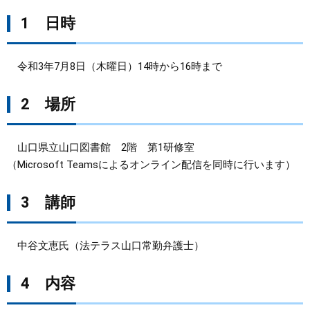
1 日時
まちづくり
県政情報
令和3年7月8日（木曜日）14時から16時まで
2 場所
山口県立山口図書館 2階 第1研修室
（Microsoft Teamsによるオンライン配信を同時に行います）
3 講師
中谷文恵氏（法テラス山口常勤弁護士）
4 内容