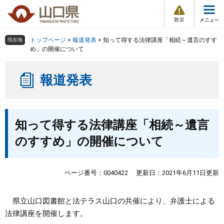
防
ペ
メ
災
ー
ニ
・
メ
災
ジ
ュ
害
ニ
の
ー
組織で探す
情
トップページ
>
報道発表
>
知って得する法律講座「相続～遺言のすす
現在地
ュ
報
先
を
め」の開催について
ー
頭
飛
Other Languages
お気に入り
ページ番号検索
で
ば
報道発表
す
し
検索の仕方
組織で探す
サイトマップで探す
。
て
本
トップページ
本
文
知って得する法律講座「相続～遺言
文
へ
くらし・環境
のすすめ」の開催について
健康・福祉
ページ番号：0040422
更新日：2021年6月11日更新
教育・文化・スポーツ
県立山口図書館と法テラス山口の共催により、弁護士による
法律講座を開催します。
しごと・産業・観光